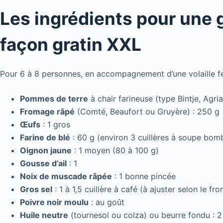
Les ingrédients pour une
façon gratin XXL
Pour 6 à 8 personnes, en accompagnement d’une volaille fe
Pommes de terre
à chair farineuse (type Bintje, Agria)
Fromage râpé
(Comté, Beaufort ou Gruyère) : 250 g
Œufs
: 1 gros
Farine de blé
: 60 g (environ 3 cuillères à soupe bom
Oignon jaune
: 1 moyen (80 à 100 g)
Gousse d’ail
: 1
Noix de muscade râpée
: 1 bonne pincée
Gros sel
: 1 à 1,5 cuillère à café (à ajuster selon le fr
Poivre noir moulu
: au goût
Huile neutre
(tournesol ou colza) ou beurre fondu : 2 