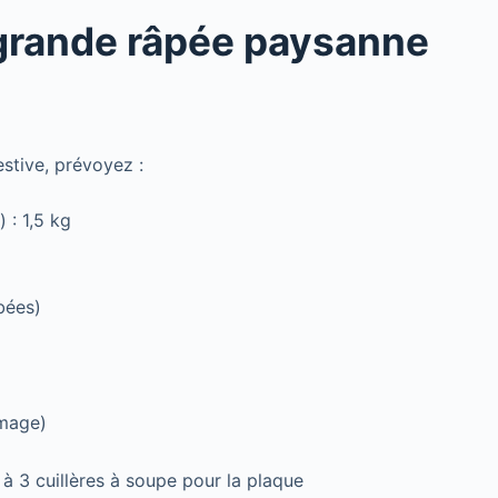
 grande râpée paysanne
stive, prévoyez :
 : 1,5 kg
bées)
omage)
à 3 cuillères à soupe pour la plaque