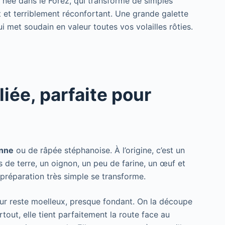
e, née dans le Forez, qui transforme de simples
et terriblement réconfortant. Une grande galette
ui met soudain en valeur toutes vos volailles rôties.
iée, parfaite pour
enne
ou de râpée stéphanoise. À l’origine, c’est un
e terre, un oignon, un peu de farine, un œuf et
 préparation très simple se transforme.
cœur reste moelleux, presque fondant. On la découpe
out, elle tient parfaitement la route face au