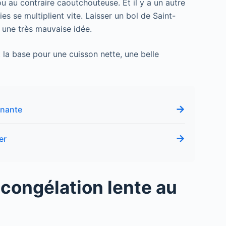
u au contraire caoutchouteuse. Et il y a un autre
s se multiplient vite. Laisser un bol de Saint-
 une très mauvaise idée.
t la base pour une cuisson nette, une belle
→
enante
→
er
décongélation lente au