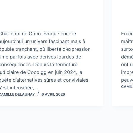
Chat comme Coco évoque encore
En c
aujourd’hui un univers fascinant mais à
maîtr
double tranchant, où liberté d’expression
surto
rime parfois avec dérives lourdes de
démén
conséquences. Depuis la fermeture
ont 
judiciaire de Coco.gg en juin 2024, la
impre
quête d’alternatives sûres et conviviales
peuv
CAMIL
s’est intensifiée,…
CAMILLE DELAUNAY
6 AVRIL 2026