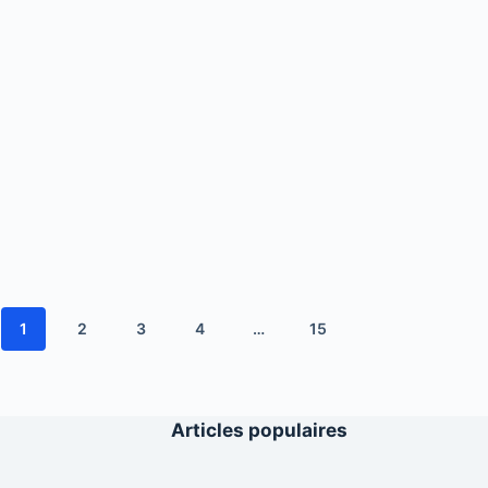
1
2
3
4
…
15
Articles populaires