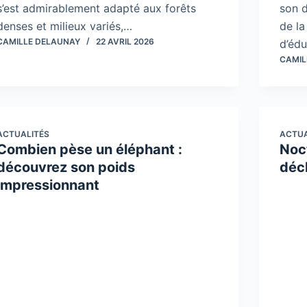
s’est admirablement adapté aux forêts
son d
denses et milieux variés,…
de la
CAMILLE DELAUNAY
22 AVRIL 2026
d’éd
CAMIL
ACTUALITÉS
ACTUA
Combien pèse un éléphant :
Noct
découvrez son poids
déch
impressionnant