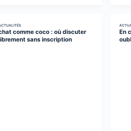
ACTUALITÉS
ACTUA
chat comme coco : où discuter
En 
librement sans inscription
oubl