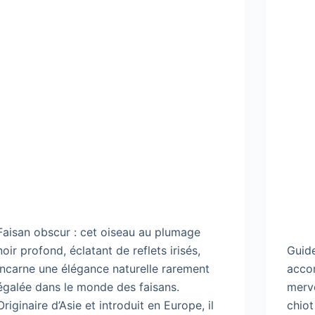
Faisan obscur : cet oiseau au plumage
noir profond, éclatant de reflets irisés,
Guide
incarne une élégance naturelle rarement
acco
égalée dans le monde des faisans.
merve
Originaire d’Asie et introduit en Europe, il
chiot