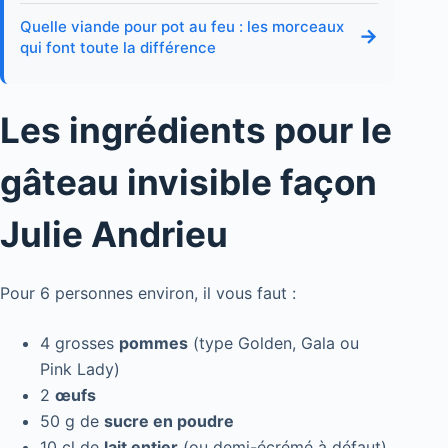
Quelle viande pour pot au feu : les morceaux
→
qui font toute la différence
Les ingrédients pour le
gâteau invisible façon
Julie Andrieu
Pour 6 personnes environ, il vous faut :
4 grosses
pommes
(type Golden, Gala ou
Pink Lady)
2
œufs
50 g de
sucre en poudre
10 cl de
lait entier
(ou demi-écrémé à défaut)