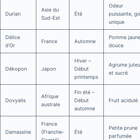
Odeur
Asie du
Durian
Été
puissante, g
Sud-Est
unique
Délice
Pomme jaun
France
Automne
d’Or
douce
Hiver –
Agrume jute
Dékopon
Japon
Début
et sucré
printemps
Fin été –
Afrique
Dovyalis
Début
Fruit acidulé
australe
automne
France
Petite prune
Damassine
(Franche-
Été
parfumée
Comté)