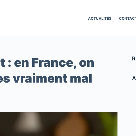
ACTUALITÉS
CONTAC
t : en France, on
R
tes vraiment mal
A