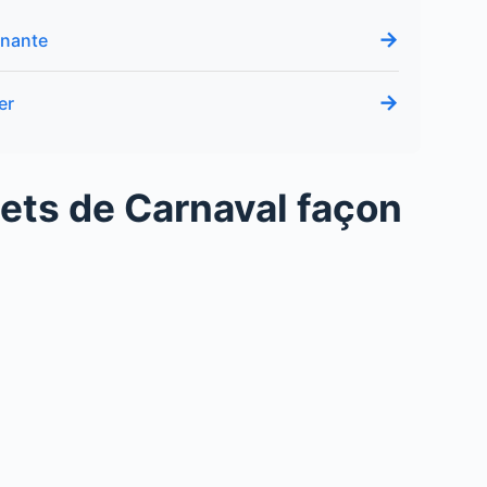
→
enante
→
er
nets de Carnaval façon