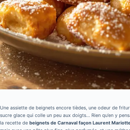
Une assiette de beignets encore tièdes, une odeur de fritu
sucre glace qui colle un peu aux doigts… Rien qu’en y pensa
la recette de
beignets de Carnaval façon Laurent Mariott