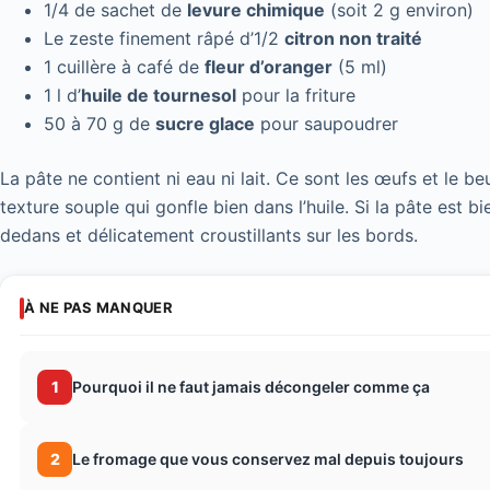
1/4 de sachet de
levure chimique
(soit 2 g environ)
Le zeste finement râpé d’1/2
citron non traité
1 cuillère à café de
fleur d’oranger
(5 ml)
1 l d’
huile de tournesol
pour la friture
50 à 70 g de
sucre glace
pour saupoudrer
La pâte ne contient ni eau ni lait. Ce sont les œufs et le b
texture souple qui gonfle bien dans l’huile. Si la pâte est bi
dedans et délicatement croustillants sur les bords.
À NE PAS MANQUER
1
Pourquoi il ne faut jamais décongeler comme ça
2
Le fromage que vous conservez mal depuis toujours