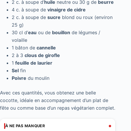
2 c. à soupe d’
huile
neutre ou 30 g de
beurre
4 c. à soupe de
vinaigre de cidre
2 c. à soupe de
sucre
blond ou roux (environ
25 g)
30 cl d’
eau
ou de
bouillon
de légumes /
volaille
1 bâton de
cannelle
2 à 3
clous de girofle
1
feuille de laurier
Sel
fin
Poivre
du moulin
Avec ces quantités, vous obtenez une belle
cocotte, idéale en accompagnement d’un plat de
fête ou comme base d’un repas végétarien complet.
À NE PAS MANQUER