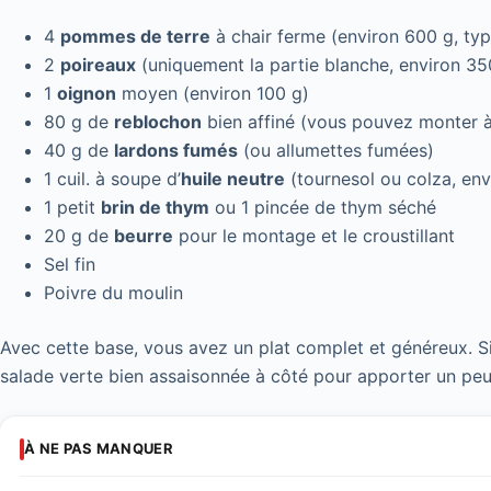
4
pommes de terre
à chair ferme (environ 600 g, ty
2
poireaux
(uniquement la partie blanche, environ 35
1
oignon
moyen (environ 100 g)
80 g de
reblochon
bien affiné (vous pouvez monter à
40 g de
lardons fumés
(ou allumettes fumées)
1 cuil. à soupe d’
huile neutre
(tournesol ou colza, env
1 petit
brin de thym
ou 1 pincée de thym séché
20 g de
beurre
pour le montage et le croustillant
Sel fin
Poivre du moulin
Avec cette base, vous avez un plat complet et généreux. Si
salade verte bien assaisonnée à côté pour apporter un peu 
À NE PAS MANQUER