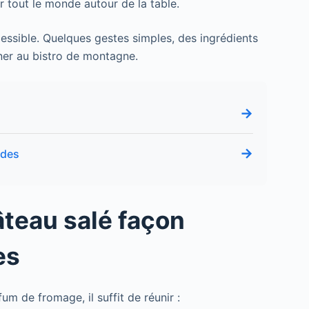
er tout le monde autour de la table.
ccessible. Quelques gestes simples, des ingrédients
îner au bistro de montagne.
→
→
ndes
âteau salé façon
es
fum de fromage, il suffit de réunir :