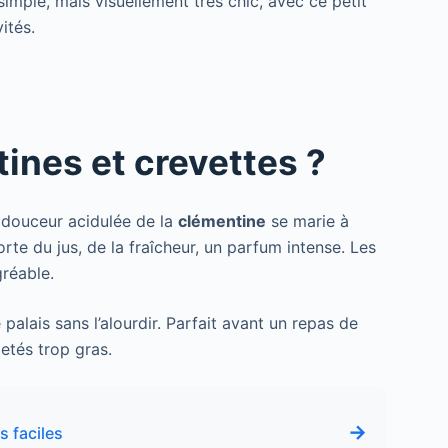
imple, mais visuellement très chic, avec ce petit
ités.
ines et crevettes ?
a douceur acidulée de la
clémentine
se marie à
porte du jus, de la fraîcheur, un parfum intense. Les
gréable.
 palais sans l’alourdir. Parfait avant un repas de
letés trop gras.
→
s faciles