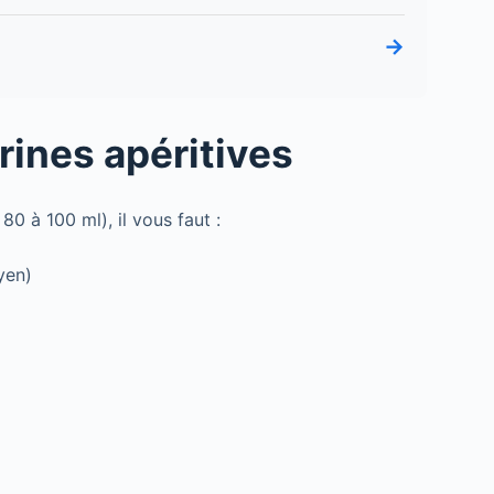
→
s
rines apéritives
80 à 100 ml), il vous faut :
yen)