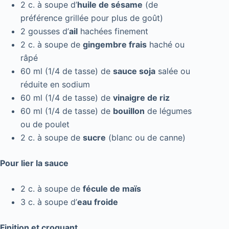
2 c. à soupe d’
huile de sésame
(de
préférence grillée pour plus de goût)
2 gousses d’
ail
hachées finement
2 c. à soupe de
gingembre frais
haché ou
râpé
60 ml (1/4 de tasse) de
sauce soja
salée ou
réduite en sodium
60 ml (1/4 de tasse) de
vinaigre de riz
60 ml (1/4 de tasse) de
bouillon
de légumes
ou de poulet
2 c. à soupe de
sucre
(blanc ou de canne)
Pour lier la sauce
2 c. à soupe de
fécule de maïs
3 c. à soupe d’
eau froide
Finition et croquant