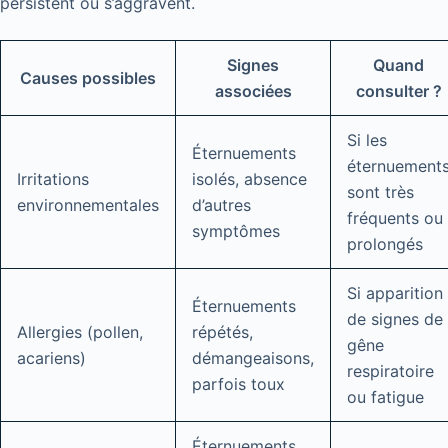
persistent ou s’aggravent.
Signes
Quand
Causes possibles
associées
consulter ?
Si les
Éternuements
éternuement
Irritations
isolés, absence
sont très
environnementales
d’autres
fréquents ou
symptômes
prolongés
Si apparition
Éternuements
de signes de
Allergies (pollen,
répétés,
gêne
acariens)
démangeaisons,
respiratoire
parfois toux
ou fatigue
Éternuements