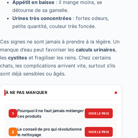
Appétit en baisse
: il mange moins, se
détourne de sa gamelle.
Urines très concentrées
: fortes odeurs,
petite quantité, couleur très foncée.
Ces signes ne sont jamais à prendre à la légère. Un
manque d’eau peut favoriser les
calculs urinaires
,
les
cystites
et fragiliser les reins. Chez certains
chats, les complications arrivent vite, surtout s’ils
sont déjà sensibles ou âgés.
À NE PAS MANQUER
Pourquoi il ne faut jamais mélanger
1
VOIR LE PRIX
ces produits
Le conseil de pro qui révolutionne
2
VOIR LE PRIX
le nettoyage