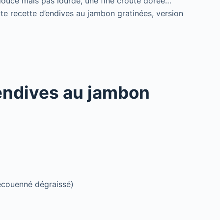
douce mais pas lourde, une fine croûte dorée…
e recette d’endives au jambon gratinées, version
 endives au jambon
couenné dégraissé)