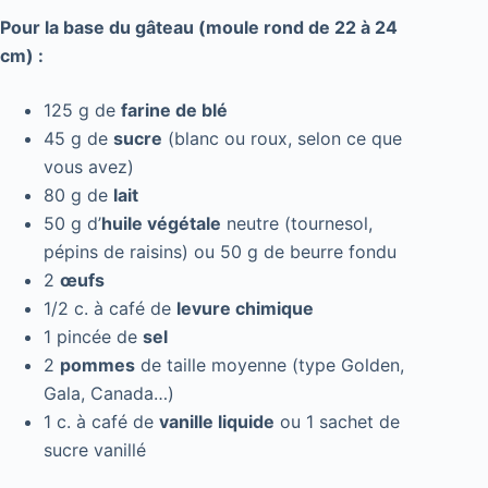
Pour la base du gâteau (moule rond de 22 à 24
cm) :
125 g de
farine de blé
45 g de
sucre
(blanc ou roux, selon ce que
vous avez)
80 g de
lait
50 g d’
huile végétale
neutre (tournesol,
pépins de raisins) ou 50 g de beurre fondu
2
œufs
1/2 c. à café de
levure chimique
1 pincée de
sel
2
pommes
de taille moyenne (type Golden,
Gala, Canada…)
1 c. à café de
vanille liquide
ou 1 sachet de
sucre vanillé