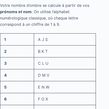
Votre nombre d’ombre se calcule à partir de vos
prénoms et nom
. On utilise l’alphabet
numérologique classique, où chaque lettre
correspond à un chiffre de 1 à 9.
1
A J S
2
B K T
3
C L U
4
D M V
5
E N W
6
F O X