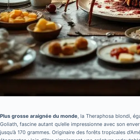
Plus grosse araignée du monde
, la Theraphosa blondi, é
Goliath, fascine autant qu’elle impressionne avec son enve
jusqu’à 170 grammes. Originaire des forêts tropicales d’Amé