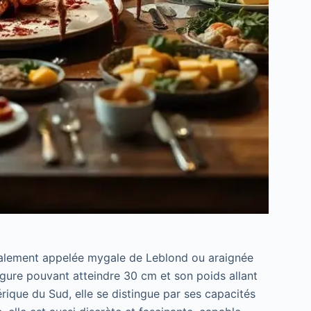
galement appelée mygale de Leblond ou araignée
rgure pouvant atteindre 30 cm et son poids allant
rique du Sud, elle se distingue par ses capacités