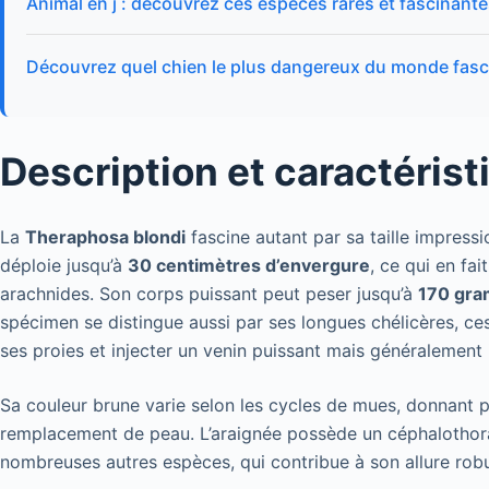
Animal en j : découvrez ces espèces rares et fascinant
Découvrez quel chien le plus dangereux du monde fasci
Description et caractérist
La
Theraphosa blondi
fascine autant par sa taille impressi
déploie jusqu’à
30 centimètres d’envergure
, ce qui en fa
arachnides. Son corps puissant peut peser jusqu’à
170 gr
spécimen se distingue aussi par ses longues chélicères, ce
ses proies et injecter un venin puissant mais généralement 
Sa couleur brune varie selon les cycles de mues, donnant 
remplacement de peau. L’araignée possède un céphalothorax
nombreuses autres espèces, qui contribue à son allure robus