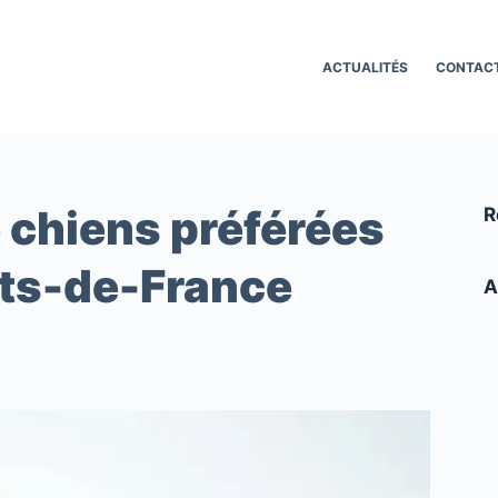
ACTUALITÉS
CONTAC
e chiens préférées
R
uts-de-France
A