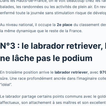
Dans les Hauts-de-France, on le voit beaucoup chez les fami
balades, les randonnées ou les activités de plein air. En rev
enfermé toute la journée sans stimulation risque de déve
Au niveau national, il occupe la
2e place
du classement des 
la même dynamique que le reste de la France.
N°3 : le labrador retriever
ne lâche pas le podium
En troisième position arrive le
labrador retriever
, avec
970
sûre. Une race profondément ancrée dans l’imaginaire collect
“idéal”.
Le labrador partage certains points communs avec le golde
affectueux, son attachement à ses maîtres et son excellente