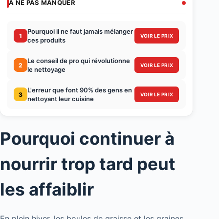
À NE PAS MANQUER
Pourquoi il ne faut jamais mélanger
1
VOIR LE PRIX
ces produits
Le conseil de pro qui révolutionne
2
VOIR LE PRIX
le nettoyage
L'erreur que font 90% des gens en
3
VOIR LE PRIX
nettoyant leur cuisine
Pourquoi continuer à
nourrir trop tard peut
les affaiblir
En plein hiver, les boules de graisse et les graines