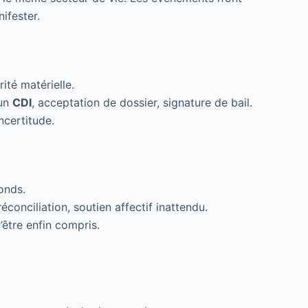
ifester.
rité matérielle.
 un
CDI
, acceptation de dossier, signature de bail.
ncertitude.
fonds.
onciliation, soutien affectif inattendu.
’être enfin compris.