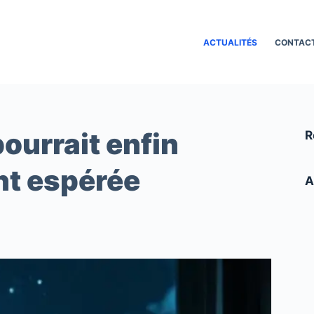
ACTUALITÉS
CONTAC
pourrait enfin
R
ant espérée
A