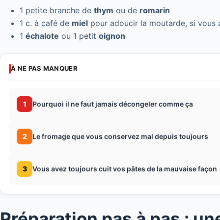
1 petite branche de
thym
ou de
romarin
1 c. à café de
miel
pour adoucir la moutarde, si vous 
1
échalote
ou 1 petit
oignon
À NE PAS MANQUER
1
Pourquoi il ne faut jamais décongeler comme ça
2
Le fromage que vous conservez mal depuis toujours
3
Vous avez toujours cuit vos pâtes de la mauvaise façon
Préparation pas à pas : un