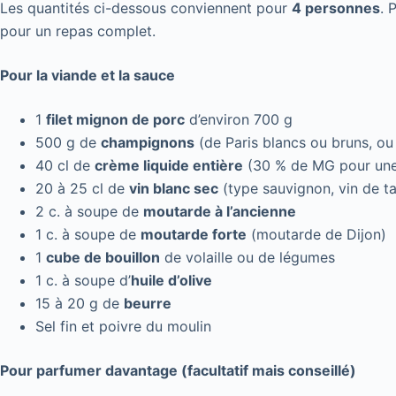
Les quantités ci-dessous conviennent pour
4 personnes
. 
pour un repas complet.
Pour la viande et la sauce
1
filet mignon de porc
d’environ 700 g
500 g de
champignons
(de Paris blancs ou bruns, ou
40 cl de
crème liquide entière
(30 % de MG pour une
20 à 25 cl de
vin blanc sec
(type sauvignon, vin de ta
2 c. à soupe de
moutarde à l’ancienne
1 c. à soupe de
moutarde forte
(moutarde de Dijon)
1
cube de bouillon
de volaille ou de légumes
1 c. à soupe d’
huile d’olive
15 à 20 g de
beurre
Sel fin et poivre du moulin
Pour parfumer davantage (facultatif mais conseillé)