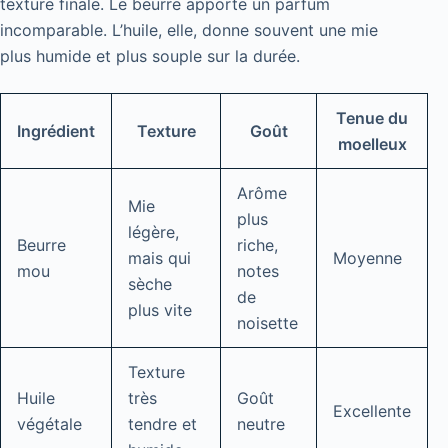
texture finale. Le beurre apporte un parfum
incomparable. L’huile, elle, donne souvent une mie
plus humide et plus souple sur la durée.
Tenue du
Ingrédient
Texture
Goût
moelleux
Arôme
Mie
plus
légère,
Beurre
riche,
mais qui
Moyenne
mou
notes
sèche
de
plus vite
noisette
Texture
Huile
très
Goût
Excellente
végétale
tendre et
neutre