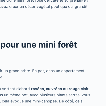
rme d’une mini forêt rose délicate et surprenante ?
uvez créer un décor végétal poétique qui grandit
l pour une mini forêt
enir un grand arbre. En pot, dans un appartement
e.
es sortent d’abord
rosées, cuivrées ou rouge clair
,
ns un même pot, avec plusieurs plants serrés, vous
t, cela évoque une mini-canopée. De côté, cela