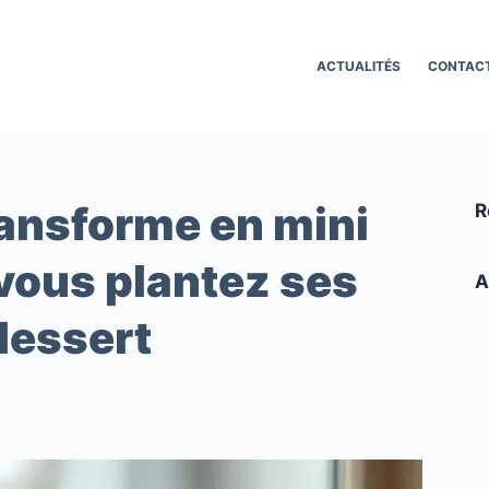
ACTUALITÉS
CONTAC
transforme en mini
R
 vous plantez ses
A
dessert