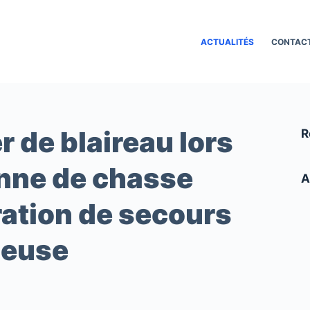
ACTUALITÉS
CONTAC
r de blaireau lors
R
enne de chasse
A
ation de secours
leuse